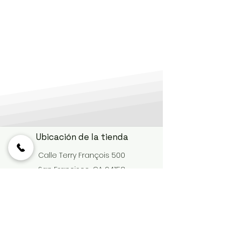
Ubicación de la tienda
Calle Terry François 500
San Francisco, CA 94158
info@misitio.com
123-456-7890
Política